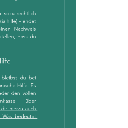
ozialrechtlich 
zialhilfe) - endet 
inen Nachweis 
tellen, dass du 
ilfe
 bleibst du bei 
sche Hilfe. Es 
der den vollen 
Leistungsumfang zu erhalten. Sprich mit deiner Krankenkasse über 
dir hierzu auch 
: Was bedeutet 