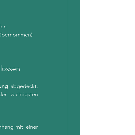
len
t übernommen)
lossen
ung
 abgedeckt, 
r wichtigsten 
ang mit  einer 