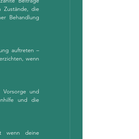
ahlte Beiträge 
n Zustände, die 
her Behandlung 
ng auftreten – 
rzichten, wenn 
e Vorsorge und 
hilfe und die 
st wenn deine 