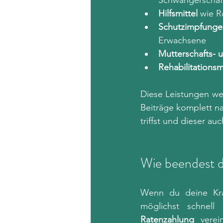
Schwangerschaf
Hilfsmittel
 wie R
Schutzimpfunge
Erwachsene
Mutterschafts- 
Rehabilitation
Diese Leistungen we
Beiträge komplett n
triffst und dieser a
Wie beendest d
Wenn du deine Kran
möglichst schnell
Ratenzahlung
 verei