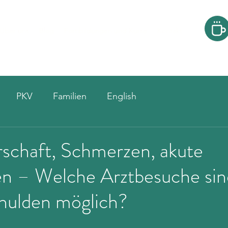
Über uns
Blog
Fortibildungen und Kurse
Kontakt
PKV
Familien
English
schaft, Schmerzen, akute
en – Welche Arztbesuche sin
chulden möglich?