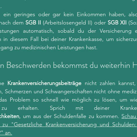
.
u ein geringes oder gar kein Einkommen haben, also s
- nach dem 
SGB II
 (Arbeitslosengeld II) oder 
SGB XII
 (So
stungen automatisch, sobald du der Versicherung e
h in diesem Fall bei deiner Krankenkasse, um sicherzus
ugang zu medizinischen Leistungen hast.
ten Beschwerden bekommst du weiterhin H
ne 
Krankenversicherungsbeiträge
 nicht zahlen kannst,
, Schmerzen und Schwangerschaften nicht ohne medizini
 das Problem so schnell wie möglich zu lösen, um wie
chkeiten
, um aus der Schuldenfalle zu kommen. 
Schau 
 zu "
Gesetzliche Krankenversicherung und Schulden
" an.