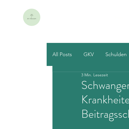
Start
All Posts
GKV
Schulden
3 Min. Lesezeit
Schwanger
Krankheit
Beitragss