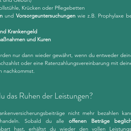
t und Geburt)
ollstühle, Krücken oder Pflegebetten
n
 und 
Vorsorgeuntersuchungen
 wie z.B. Prophylaxe be
und Krankengeld
smaßnahmen und Kuren
rden nur dann wieder gewährt, wenn du entweder deine
achzahlst oder eine Ratenzahlungsvereinbarung mit dein
uch nachkommst.
u das Ruhen der Leistungen?
kenversicherungsbeiträge nicht mehr bezahlen kanns
 handeln. Sobald du alle 
offenen Beträge beglic
nbart hast, erhältst du wieder den vollen Leistung