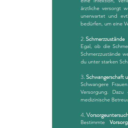
eine Infektion, Ve
ärztliche versorgt 
unerwartet und evtl
bedürfen, um eine V
2. 
Schmerzzustände
Egal, ob die Schme
Schmerzzustände wer
du unter starken Sch
3. 
Schwangerschaft u
Schwangere Frauen
Versorgung. Dazu 
medizinische Betreu
4. 
Vorsorgeuntersuc
Bestimmte 
Vorsor