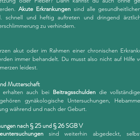
rletzung oder Fieber? Dann kannst du auch ohne gez
werden. 
Akute Erkrankungen
 sind alle gesundheitliche
. schnell und heftig auftreten und dringend ärztlic
erschlimmerung zu verhindern.
rzen akut oder im Rahmen einer chronischen Erkranku
den immer behandelt. Du musst also nicht auf Hilfe ve
merzen leidest.
nd Mutterschaft
 erhalten auch bei 
Beitragsschulden
 die vollständig
gehören gynäkologische Untersuchungen, Hebammen
ung während und nach der Geburt.
hungen nach § 25 und § 26 SGB V
geuntersuchungen
 sind weiterhin abgedeckt, selb