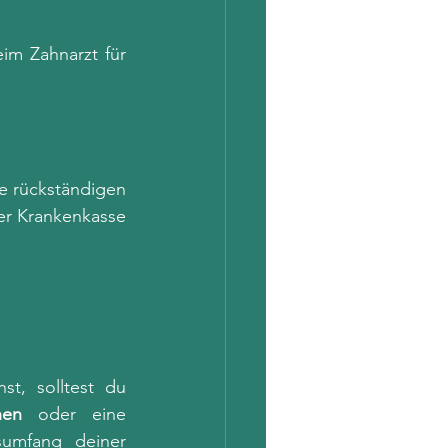
im Zahnarzt für 
 rückständigen 
er Krankenkasse 
t, solltest du 
hen
 oder eine 
sumfang deiner 