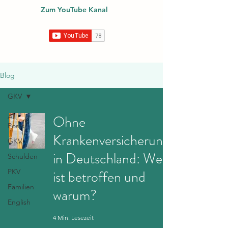
Zum YouTube Kanal
Blog
GKV
All
Ohne
Posts
Krankenversicherung
GKV
in Deutschland: Wer
Schulden
PKV
ist betroffen und
Familien
warum?
English
4 Min. Lesezeit