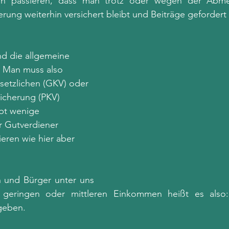
n passieren, dass man trotz oder wegen der Abme
erung weiterhin versichert bleibt und Beiträge geforder
nd die allgemeine 
. Man muss also 
setzlichen (GKV) oder 
icherung (PKV) 
ibt wenige 
 Gutverdiener 
ieren wie hier aber 
n und Bürger unter uns 
geringen oder mittleren Einkommen heißt es also: 
geben. 