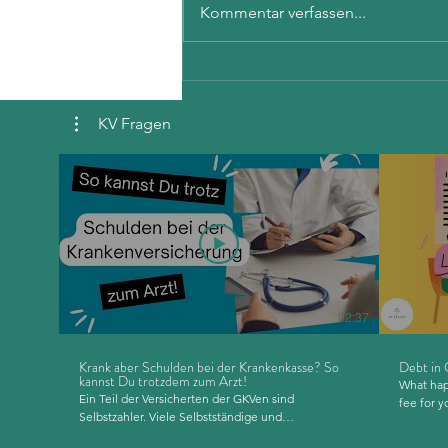
Kommentar verfassen...
Ohne Krankenversicherung in
Deutschland: Wer ist betroffen
und warum?
KV Fragen
02:37
Krank aber Schulden bei der Krankenkasse? So
Debt in 
kannst Du trotzdem zum Arzt!
What hap
Ein Teil der Versicherten der GKVen sind
fee for y
Selbstzahler. Viele Selbstständige und
video we talk about - 
Freiberufler:innen kommen im Laufe der Zeit mal in
you're si