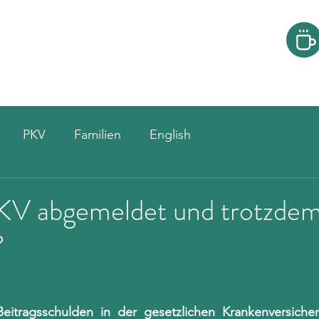
Über uns
Blog
Fortibildungen und Kurse
Kontakt
PKV
Familien
English
KV abgemeldet und trotzde
?
itragsschulden in der gesetzlichen Krankenversicher