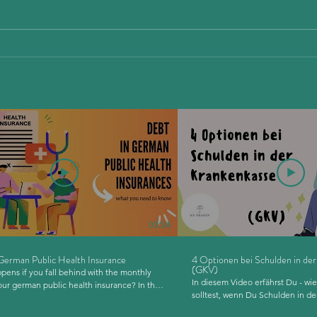
Schwangerschaft, Schmerzen,
Geset
akute Krankheiten – Welche
und S
Arztbesuche sind bei
ruhen
Beitragsschulden möglich?
03:34
German Public Health Insurance
4 Optionen bei Schulden in der
(GKV)
pens if you fall behind with the monthly
In diesem Video erfährst Du - wie Du vorgehen
our german public health insurance? In this
solltest, wenn Du Schulden in de
how you can see a doctor if
Krankenversicherung hast - was 
ck but in debt - how to manage debt in a