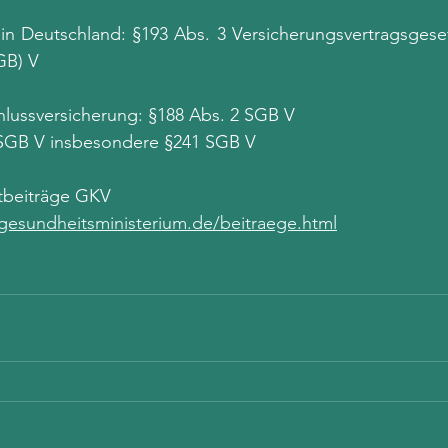
 in Deutschland: §193 Abs. 3 Versicherungsvertragsgese
GB) V
hlussversicherung: §188 Abs. 2 SGB V
 SGB V insbesondere §241 SGB V 
tbeiträge GKV 
esundheitsministerium.de/beitraege.html