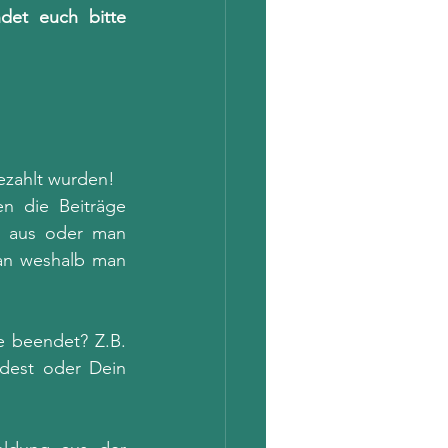
et euch bitte 
ezahlt wurden! 
n die Beiträge 
r aus oder man 
 an weshalb man 
e beendet? Z.B. 
est oder Dein 