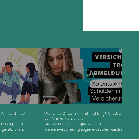
zliche Krankenversicherung
chulden: Was bedeutet
de Leistungen?
06:44
02:43
 Krankenkasse!
Weiterversichert trotz Abmeldung? Schulden in
der Krankenversicherung!
Du hast Dich aus der gesetzlichen
r gesetzlichen
Krankenversicherung abgemeldet oder wurdest von
Du auf gar keinen
Deinem Arbeitgeber oder dem Jobcenter