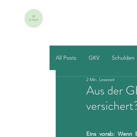
Start
All Posts
GKV
Schulden
2 Min. Lesezeit
Aus der G
versichert
Eins vorab: Wenn Be